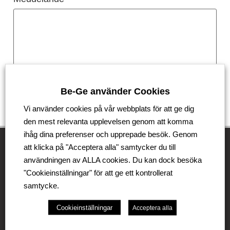
Be-Ge använder Cookies
Skicka
Vi använder cookies på vår webbplats för att ge dig
den mest relevanta upplevelsen genom att komma
ihåg dina preferenser och upprepade besök. Genom
att klicka på "Acceptera alla" samtycker du till
användningen av ALLA cookies. Du kan dock besöka
Be-Ge Koncernen
"Cookieinställningar" för att ge ett kontrollerat
samtycke.
Be-Ge Koncernen är en familjeägd företagsgrupp med
verksamhet i Sverige, Danmark, Storbritannien,
Cookieinställningar
Acceptera alla
Litauen, Nederländerna och Tyskland. Koncernen
omfattar affärsområdena Be-Ge Seating Division,