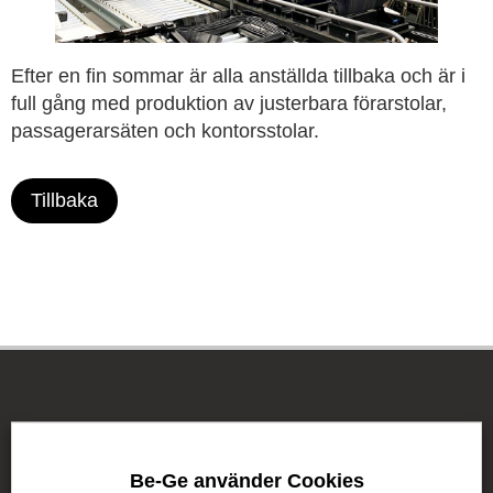
Efter en fin sommar är alla anställda tillbaka och är i
full gång med produktion av justerbara förarstolar,
passagerarsäten och kontorsstolar.
Tillbaka
Be-Ge Koncernen
Be-Ge använder Cookies
Be-Ge Koncernen är en familjeägd företagsgrupp med