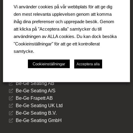
verksamhet i Sverige, Danmark, Storbritannien,
Vi använder cookies på vår webbplats för att ge dig
Litauen, Nederländerna och Tyskland. Koncernen
den mest relevanta upplevelsen genom att komma
omfattar affärsområdena Be-Ge Seating Division,
ihåg dina preferenser och upprepade besök. Genom
Be-Ge Component Division och Be-Ge Vehicle
att klicka på "Acceptera alla" samtycker du till
Division.
användningen av ALLA cookies. Du kan dock besöka
"Cookieinställningar" för att ge ett kontrollerat
samtycke.
Cookieinställningar
Acceptera alla
Be-Ge Seating Division
Be-Ge Seating AB
Be-Ge Seating A/S
Be-Ge Frapett AB
Be-Ge Seating UK Ltd
Be-Ge Seating B.V.
Be-Ge Seating GmbH