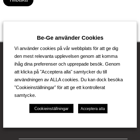
Be-Ge använder Cookies
Vi använder cookies på vår webbplats för att ge dig
den mest relevanta upplevelsen genom att komma
ihåg dina preferenser och upprepade besök. Genom
Be-Ge Koncernen
att klicka på "Acceptera alla" samtycker du till
användningen av ALLA cookies. Du kan dock besöka
Be-Ge Koncernen är en familjeägd företagsgrupp med
verksamhet i Sverige, Danmark, Storbritannien,
"Cookieinställningar" för att ge ett kontrollerat
Litauen, Nederländerna och Tyskland. Koncernen
samtycke.
omfattar affärsområdena Be-Ge Seating Division,
Be-Ge Component Division och Be-Ge Vehicle
Cookieinställningar
Acceptera alla
Division.