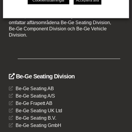
Cookieinställningar
Acceptera alla
Be-Ge Koncernen är en familjeägd företagsgrupp med
verksamhet i Sverige, Danmark, Storbritannien,
Litauen, Nederländerna och Tyskland. Koncernen
omfattar affärsområdena Be-Ge Seating Division,
Be-Ge Component Division och Be-Ge Vehicle
Division.
Be-Ge Seating Division
Be-Ge Seating AB
Be-Ge Seating A/S
Be-Ge Frapett AB
Be-Ge Seating UK Ltd
Be-Ge Seating B.V.
Be-Ge Seating GmbH