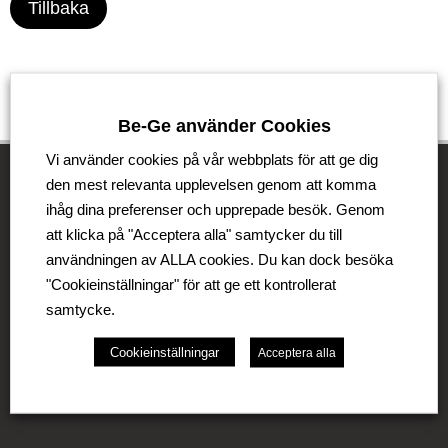
Tillbaka
Be-Ge använder Cookies
Vi använder cookies på vår webbplats för att ge dig
den mest relevanta upplevelsen genom att komma
ihåg dina preferenser och upprepade besök. Genom
Be-Ge Koncernen
att klicka på "Acceptera alla" samtycker du till
användningen av ALLA cookies. Du kan dock besöka
Be-Ge Koncernen är en familjeägd företagsgrupp med
"Cookieinställningar" för att ge ett kontrollerat
verksamhet i Sverige, Danmark, Storbritannien,
samtycke.
Litauen, Nederländerna och Tyskland. Koncernen
omfattar affärsområdena Be-Ge Seating Division,
Be-Ge Component Division och Be-Ge Vehicle
Cookieinställningar
Acceptera alla
Division.