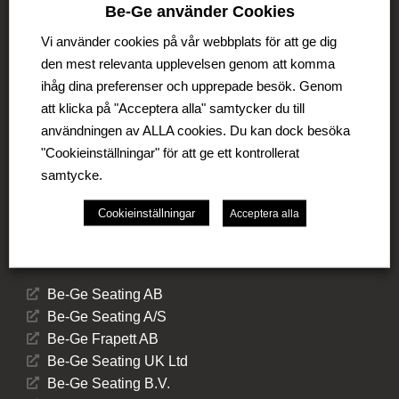
Be-Ge Koncernen
Be-Ge använder Cookies
Be-Ge Koncernen är en familjeägd företagsgrupp med
Vi använder cookies på vår webbplats för att ge dig
verksamhet i Sverige, Danmark, Storbritannien,
den mest relevanta upplevelsen genom att komma
Litauen, Nederländerna och Tyskland. Koncernen
ihåg dina preferenser och upprepade besök. Genom
omfattar affärsområdena Be-Ge Seating Division,
att klicka på "Acceptera alla" samtycker du till
Be-Ge Component Division och Be-Ge Vehicle
användningen av ALLA cookies. Du kan dock besöka
Division.
"Cookieinställningar" för att ge ett kontrollerat
samtycke.
Cookieinställningar
Acceptera alla
Be-Ge Seating Division
Be-Ge Seating AB
Be-Ge Seating A/S
Be-Ge Frapett AB
Be-Ge Seating UK Ltd
Be-Ge Seating B.V.