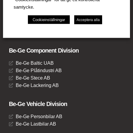
Be-Ge Seating A/S
samtycke.
Be-Ge Frapett AB
Be-Ge Seating UK Ltd
Cookieinställningar
Acceptera alla
Be-Ge Seating B.V.
Be-Ge Seating GmbH
Be-Ge Component Division
Be-Ge Baltic UAB
Be-Ge Plåtindustri AB
Be-Ge Stece AB
Be-Ge Lackering AB
Be-Ge Vehicle Division
Be-Ge Personbilar AB
Be-Ge Lastbilar AB