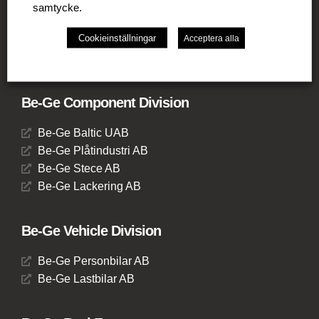
Be-Ge Frapett AB
samtycke.
Be-Ge Seating UK Ltd
Cookieinställningar
Acceptera alla
Be-Ge Seating B.V.
Be-Ge Seating GmbH
Be-Ge Component Division
Be-Ge Baltic UAB
Be-Ge Plåtindustri AB
Be-Ge Stece AB
Be-Ge Lackering AB
Be-Ge Vehicle Division
Be-Ge Personbilar AB
Be-Ge Lastbilar AB