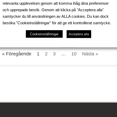
relevanta upplevelsen genom att komma ihåg dina preferenser
och upprepade besök. Genom att klicka på "Acceptera alla"
samtycker du till användningen av ALLA cookies. Du kan dock
besöka "Cookieinställningar" för att ge ett kontrollerat samtycke.
BALTIC – Server maintena
Cookieinställningar
Acceptera alla
2 juli, 2025
Läs mer »
« Föregående
1
2
3
…
10
Nästa »