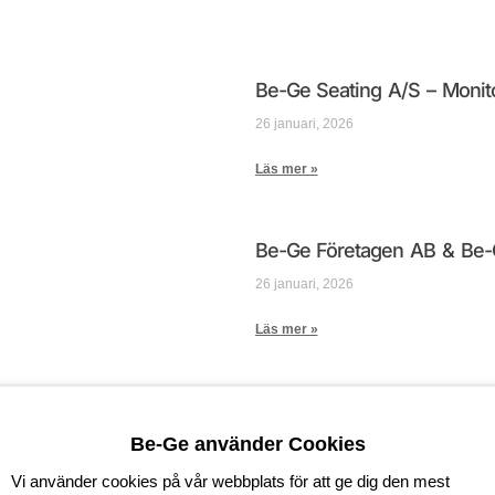
Be-Ge Seating A/S – Monit
26 januari, 2026
Läs mer »
Be-Ge Företagen AB & Be-G
26 januari, 2026
Läs mer »
Connection to Blatic and F
Be-Ge använder Cookies
27 augusti, 2025
Vi använder cookies på vår webbplats för att ge dig den mest
Läs mer »