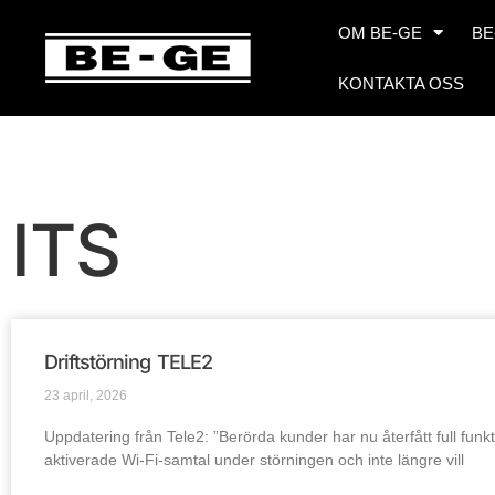
OM BE-GE
BE
KONTAKTA OSS
ITS
Driftstörning TELE2
23 april, 2026
Uppdatering från Tele2: ”Berörda kunder har nu återfått full funkt
aktiverade Wi-Fi-samtal under störningen och inte längre vill