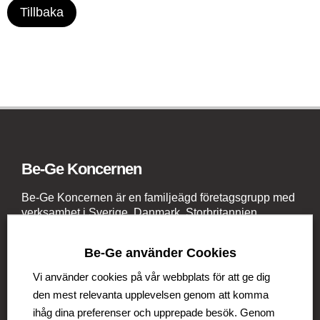
Tillbaka
Be-Ge Koncernen
Be-Ge Koncernen är en familjeägd företagsgrupp med
verksamhet i Sverige, Danmark, Storbritannien,
Litauen, Nederländerna och Tyskland. Koncernen
omfattar affärsområdena Be-Ge Seating Division,
Be-Ge använder Cookies
Be-Ge Component Division och Be-Ge Vehicle
Division.
Vi använder cookies på vår webbplats för att ge dig
den mest relevanta upplevelsen genom att komma
ihåg dina preferenser och upprepade besök. Genom