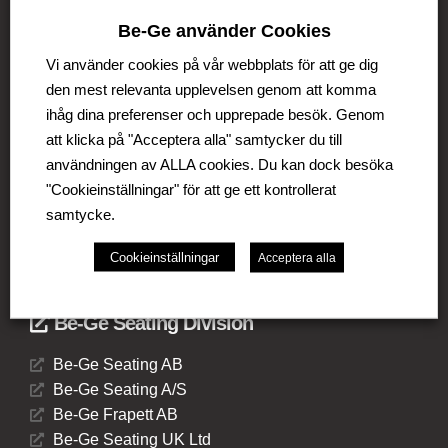
Be-Ge använder Cookies
Be-Ge Koncernen
Vi använder cookies på vår webbplats för att ge dig
Be-Ge Koncernen är en familjeägd företagsgrupp med
den mest relevanta upplevelsen genom att komma
verksamhet i Sverige, Danmark, Storbritannien,
ihåg dina preferenser och upprepade besök. Genom
Litauen, Nederländerna och Tyskland. Koncernen
att klicka på "Acceptera alla" samtycker du till
omfattar affärsområdena Be-Ge Seating Division,
Be-Ge Component Division och Be-Ge Vehicle
användningen av ALLA cookies. Du kan dock besöka
Division.
"Cookieinställningar" för att ge ett kontrollerat
samtycke.
Cookieinställningar
Acceptera alla
Be-Ge Seating Division
Be-Ge Seating AB
Be-Ge Seating A/S
Be-Ge Frapett AB
Be-Ge Seating UK Ltd