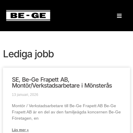
Lediga jobb
SE, Be-Ge Frapett AB,
Montör/Verkstadsarbetare i Mönsterås
13 januari, 2026
Montör / Verkstadsarbetare till Be-Ge Frapett AB Be-Ge
Frapett AB är en del av den familjeägda koncernen Be-Ge
Företagen, en
Läs mer »