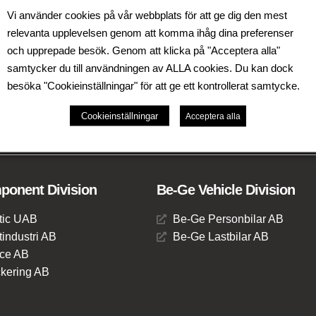
Vi använder cookies på vår webbplats för att ge dig den mest
relevanta upplevelsen genom att komma ihåg dina preferenser
och upprepade besök. Genom att klicka på "Acceptera alla"
samtycker du till användningen av ALLA cookies. Du kan dock
besöka "Cookieinställningar" för att ge ett kontrollerat samtycke.
amhet i Sverige, Danmark, Storbritannien, Litauen,
rådena Be-Ge Seating Division,
Cookieinställningar
Acceptera alla
onent Division
Be-Ge Vehicle Division
tic UAB
Be-Ge Personbilar AB
industri AB
Be-Ge Lastbilar AB
ce AB
kering AB