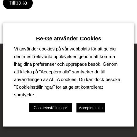
Tillbaka
Be-Ge använder Cookies
Vi använder cookies på vår webbplats för att ge dig
den mest relevanta upplevelsen genom att komma
ihåg dina preferenser och upprepade besök. Genom
Be-Ge Koncernen
att klicka på "Acceptera alla" samtycker du till
användningen av ALLA cookies. Du kan dock besöka
Be-Ge Koncernen är en familjeägd företagsgrupp med
"Cookieinställningar" för att ge ett kontrollerat
verksamhet i Sverige, Danmark, Storbritannien,
samtycke.
Litauen, Nederländerna och Tyskland. Koncernen
omfattar affärsområdena Be-Ge Seating Division,
Be-Ge Component Division och Be-Ge Vehicle
Cookieinställningar
Acceptera alla
Division.