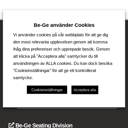
Be-Ge använder Cookies
Vi använder cookies på vår webbplats för att ge dig
den mest relevanta upplevelsen genom att komma
Be-Ge Koncernen
ihåg dina preferenser och upprepade besök. Genom
Be-Ge Koncernen är en familjeägd företagsgrupp med
att klicka på "Acceptera alla" samtycker du till
verksamhet i Sverige, Danmark, Storbritannien,
användningen av ALLA cookies. Du kan dock besöka
Litauen, Nederländerna och Tyskland. Koncernen
"Cookieinställningar" för att ge ett kontrollerat
omfattar affärsområdena Be-Ge Seating Division,
samtycke.
Be-Ge Component Division och Be-Ge Vehicle
Division.
Cookieinställningar
Acceptera alla
Be-Ge Seating Division