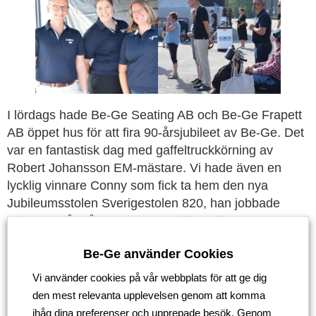
I lördags hade Be-Ge Seating AB och Be-Ge Frapett
AB öppet hus för att fira 90-årsjubileet av Be-Ge. Det
var en fantastisk dag med gaffeltruckkörning av
Robert Johansson EM-mästare. Vi hade även en
lycklig vinnare Conny som fick ta hem den nya
Jubileumsstolen Sverigestolen 820, han jobbade
nästan 50 år på Be-Ge Personbilar. Tillsammans med
IK Oskarshamn och målvakterna från J18 hade vi
Be-Ge använder Cookies
puckrace och aktiviteter för barnen. Vi vill tacka
Robert Johansson för hans medverkan under dagen
Vi använder cookies på vår webbplats för att ge dig
och även IK Oskarshamn.
den mest relevanta upplevelsen genom att komma
ihåg dina preferenser och upprepade besök. Genom