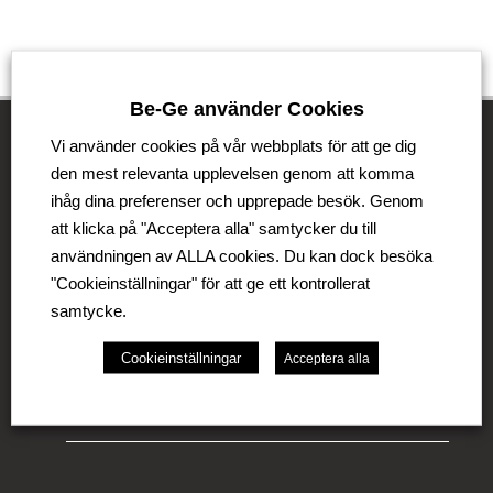
Be-Ge använder Cookies
Vi använder cookies på vår webbplats för att ge dig
den mest relevanta upplevelsen genom att komma
Be-Ge Koncernen
ihåg dina preferenser och upprepade besök. Genom
att klicka på "Acceptera alla" samtycker du till
Be-Ge Koncernen är en familjeägd företagsgrupp med
användningen av ALLA cookies. Du kan dock besöka
verksamhet i Sverige, Danmark, Storbritannien,
Litauen, Nederländerna och Tyskland. Koncernen
"Cookieinställningar" för att ge ett kontrollerat
omfattar affärsområdena Be-Ge Seating Division,
samtycke.
Be-Ge Component Division och Be-Ge Vehicle
Division.
Cookieinställningar
Acceptera alla