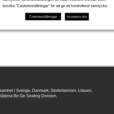
 bra stol i det dagliga arbetet utan det krävs även rätt in
besöka "Cookieinställningar" för att ge ett kontrollerat samtycke.
jö. På Be-Ge Seating hjälper vi er gärna med både valet 
t ni ska känna välbefinnande i vardagen.
Cookieinställningar
Acceptera alla
amhet i Sverige, Danmark, Storbritannien, Litauen,
rådena Be-Ge Seating Division,