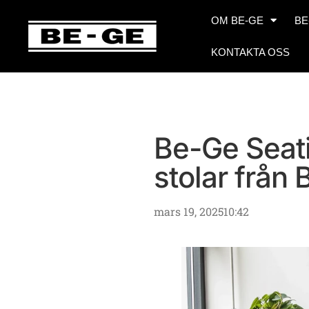
OM BE-GE
BE
KONTAKTA OSS
Be-Ge Seati
stolar från
mars 19, 2025
10:42