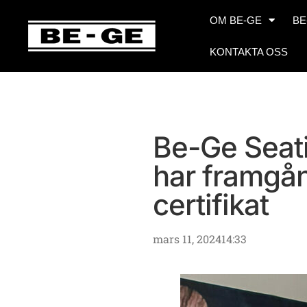
OM BE-GE
BE
KONTAKTA OSS
Be-Ge Seati
har framgån
certifikat
mars 11, 2024
14:33