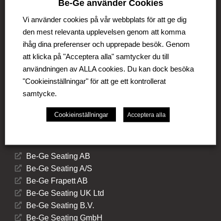
Be-Ge använder Cookies
Be-Ge Koncernen är en familjeägd företagsgrupp med
Vi använder cookies på vår webbplats för att ge dig
verksamhet i Sverige, Danmark, Storbritannien,
den mest relevanta upplevelsen genom att komma
Litauen, Nederländerna och Tyskland. Koncernen
ihåg dina preferenser och upprepade besök. Genom
omfattar affärsområdena Be-Ge Seating Division,
Be-Ge Component Division och Be-Ge Vehicle
att klicka på "Acceptera alla" samtycker du till
Division.
användningen av ALLA cookies. Du kan dock besöka
"Cookieinställningar" för att ge ett kontrollerat
samtycke.
Cookieinställningar
Acceptera alla
Be-Ge Seating Division
Be-Ge Seating AB
Be-Ge Seating A/S
Be-Ge Frapett AB
Be-Ge Seating UK Ltd
Be-Ge Seating B.V.
Be-Ge Seating GmbH