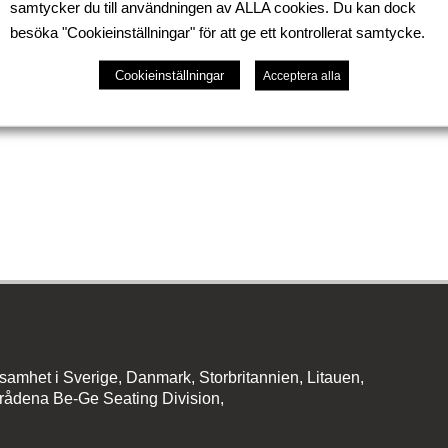
samtycker du till användningen av ALLA cookies. Du kan dock
 Arbejdsmiljøkonference 2019.
besöka "Cookieinställningar" för att ge ett kontrollerat samtycke.
 10-12 November og er klar til at vise vores nye program
Cookieinställningar
e Frapett.
Acceptera alla
amhet i Sverige, Danmark, Storbritannien, Litauen,
rådena Be-Ge Seating Division,