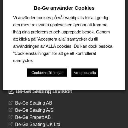
Be-Ge använder Cookies
Be-Ge Koncernen
Vi använder cookies på vår webbplats för att ge dig
Be-Ge Koncernen är en familjeägd företagsgrupp med
den mest relevanta upplevelsen genom att komma
verksamhet i Sverige, Danmark, Storbritannien,
ihåg dina preferenser och upprepade besök. Genom
Litauen, Nederländerna och Tyskland. Koncernen
omfattar affärsområdena Be-Ge Seating Division,
att klicka på "Acceptera alla" samtycker du till
Be-Ge Component Division och Be-Ge Vehicle
användningen av ALLA cookies. Du kan dock besöka
Division.
"Cookieinställningar" för att ge ett kontrollerat
samtycke.
Cookieinställningar
Acceptera alla
Be-Ge Seating Division
Be-Ge Seating AB
Be-Ge Seating A/S
Be-Ge Frapett AB
Be-Ge Seating UK Ltd