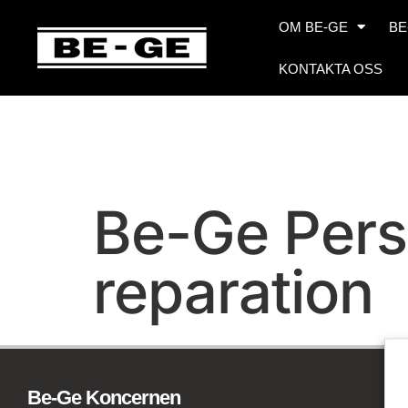
OM BE-GE
BE
KONTAKTA OSS
Be-Ge Pers
reparation
Be-Ge Koncernen