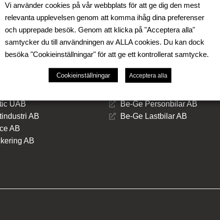
Vi använder cookies på vår webbplats för att ge dig den mest
amhet i Sverige, Danmark, Storbritannien, Litauen,
relevanta upplevelsen genom att komma ihåg dina preferenser
rådena Be-Ge Seating Division,
och upprepade besök. Genom att klicka på "Acceptera alla"
samtycker du till användningen av ALLA cookies. Du kan dock
besöka "Cookieinställningar" för att ge ett kontrollerat samtycke.
Cookieinställningar
Acceptera alla
onent Division
Be-Ge Vehicle Division
tic UAB
Be-Ge Personbilar AB
industri AB
Be-Ge Lastbilar AB
ce AB
kering AB