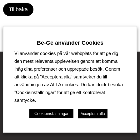
Tillbaka
Be-Ge använder Cookies
Vi använder cookies på vår webbplats för att ge dig
den mest relevanta upplevelsen genom att komma
ihåg dina preferenser och upprepade besök. Genom
att klicka på "Acceptera alla" samtycker du till
Be-Ge Koncernen
användningen av ALLA cookies. Du kan dock besöka
Be-Ge Koncernen är en familjeägd företagsgrupp med
"Cookieinställningar" för att ge ett kontrollerat
verksamhet i Sverige, Danmark, Storbritannien,
samtycke.
Litauen, Nederländerna och Tyskland. Koncernen
omfattar affärsområdena Be-Ge Seating Division,
Cookieinställningar
Acceptera alla
Be-Ge Component Division och Be-Ge Vehicle
Division.