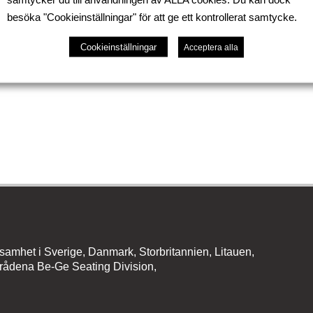
gens tävling VW Masters, Kent och Gertie som vann A- r
besöka "Cookieinställningar" för att ge ett kontrollerat samtycke.
Personbilar i Sverige Finalen som går på Kallfors Södert
!
Cookieinställningar
Acceptera alla
amhet i Sverige, Danmark, Storbritannien, Litauen,
rådena Be-Ge Seating Division,