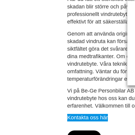
skadan blir större och påve
professionellt vindrutebyte
effektivt för att säkerställa
Genom att använda originalde
skadad vindruta kan försämr
siktfältet göra det svårare at
dina medtrafikanter. Om du ha
vindrutebyte. Våra tekniker
omfattning. Väntar du för län
temperaturförändringar eller 
Vi på Be-Ge Personbilar AB s
vindrutebyte hos oss kan du 
erfarenhet. Välkommen till o
Kontakta oss här