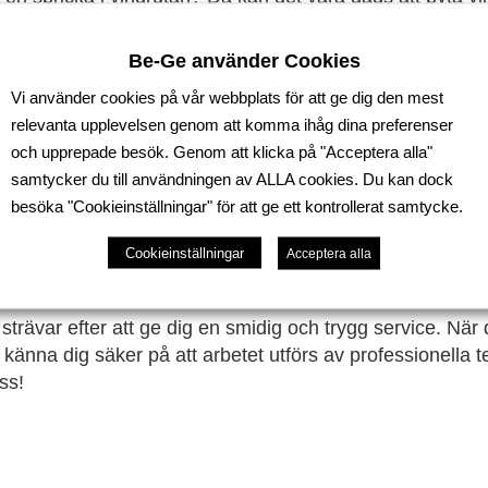
rkar både säkerheten och sikten. Hos Be-Ge Personbilar 
 i både Oskarshamn och Vetlanda. Våra kunniga tekniker 
Be-Ge använder Cookies
 att din Volkswagen eller Škoda får en ny och säker vindrut
Vi använder cookies på vår webbplats för att ge dig den mest
lar garanterar vi högsta kvalitet och en perfekt passform
relevanta upplevelsen genom att komma ihåg dina preferenser
a bilens struktur och säkerhet vid en olycka, och dessut
och upprepade besök. Genom att klicka på "Acceptera alla"
t köra säkert. Att byta vindruta i tid är därför en viktig åt
samtycker du till användningen av ALLA cookies. Du kan dock
r fått ett stenskott kan det ibland räcka med en lagning is
besöka "Cookieinställningar" för att ge ett kontrollerat samtycke.
 gör en bedömning och ger dig den bästa lösningen utifr
Cookieinställningar
Acceptera alla
ge med att åtgärda ett stenskott finns risken att skadan f
om bilen utsätts för påfrestningar.
trävar efter att ge dig en smidig och trygg service. När 
känna dig säker på att arbetet utförs av professionella 
ss!