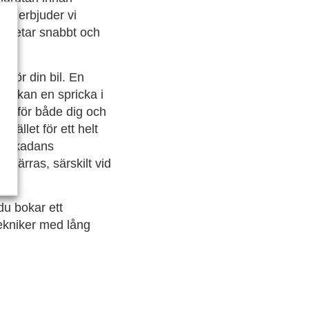
AB erbjuder vi
arbetar snabbt och
a.
 för din bil. En
om kan en spricka i
gärd för både dig och
tället för ett helt
ån skadans
örvärras, särskilt vid
du bokar ett
tekniker med lång