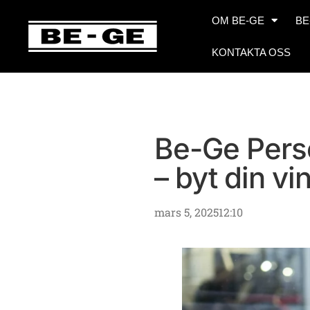
OM BE-GE
BE
KONTAKTA OSS
Be-Ge Perso
– byt din vi
mars 5, 2025
12:10