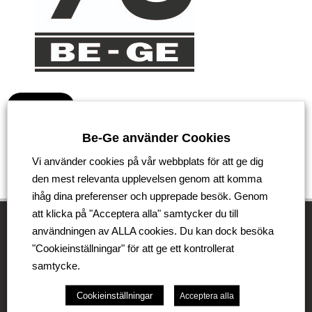
Tillbaka
Be-Ge använder Cookies
Vi använder cookies på vår webbplats för att ge dig
den mest relevanta upplevelsen genom att komma
ihåg dina preferenser och upprepade besök. Genom
att klicka på "Acceptera alla" samtycker du till
användningen av ALLA cookies. Du kan dock besöka
"Cookieinställningar" för att ge ett kontrollerat
Be-Ge Koncernen
samtycke.
Be-Ge Koncernen är en familjeägd företagsgrupp med
Cookieinställningar
Acceptera alla
verksamhet i Sverige, Danmark, Storbritannien,