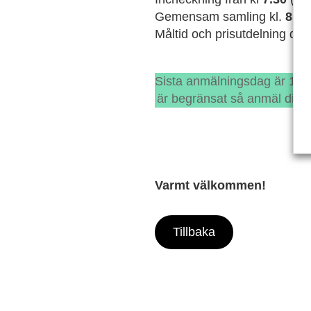
Gemensam samling kl.
8.30
Måltid och prisutdelning direk
Sista anmälningsdag är 16/5
är begränsat så anmäl dig 
Varmt välkommen!
Tillbaka