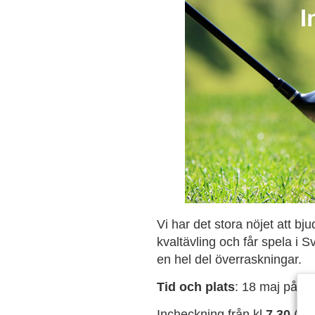
Vi har det stora nöjet att bj
kvaltävling och får spela i 
en hel del överraskningar.
Tid och plats
: 18 maj på 
Incheckning från kl
7.30
(kaf