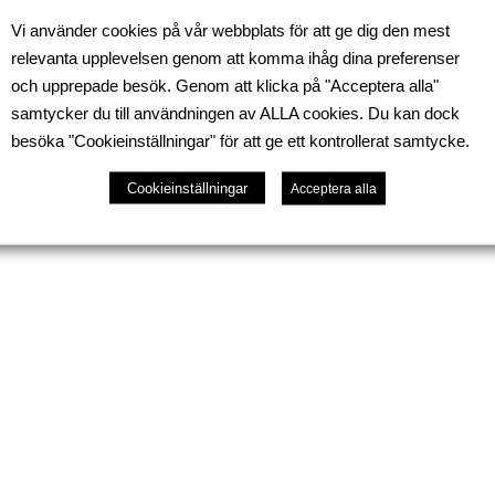
, kanonstart kl.
9.00
Vi använder cookies på vår webbplats för att ge dig den mest
t efter spel, ca kl.
13.30
relevanta upplevelsen genom att komma ihåg dina preferenser
och upprepade besök. Genom att klicka på "Acceptera alla"
samtycker du till användningen av ALLA cookies. Du kan dock
 men antalet platser
besöka "Cookieinställningar" för att ge ett kontrollerat samtycke.
på vår hemsida idag!
Cookieinställningar
Acceptera alla