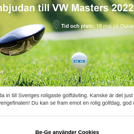
uda in till Sveriges roligaste golftävling. Kanske är det ju
Sverigefinalen! Du kan se fram emot en rolig golfdag, go
Oskarshamns GK
Be-Ge använder Cookies
fe och fralla serveras i restaurangen)