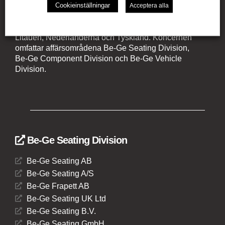
Cookieinställningar
Acceptera alla
Be-Ge Koncernen är en familjeägd företagsgrupp med
verksamhet i Sverige, Danmark, Storbritannien,
Litauen, Nederländerna och Tyskland. Koncernen
omfattar affärsområdena Be-Ge Seating Division,
Be-Ge Component Division och Be-Ge Vehicle
Division.
Be-Ge Seating Division
Be-Ge Seating AB
Be-Ge Seating A/S
Be-Ge Frapett AB
Be-Ge Seating UK Ltd
Be-Ge Seating B.V.
Be-Ge Seating GmbH