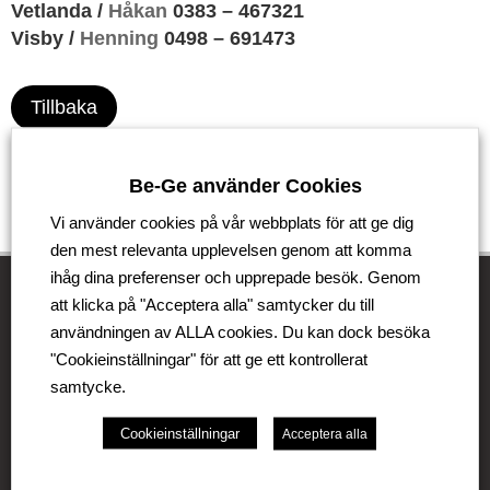
Vetlanda /
Håkan
0383 – 467321
Visby /
Henning
0498 – 691473
Tillbaka
Be-Ge använder Cookies
Vi använder cookies på vår webbplats för att ge dig
den mest relevanta upplevelsen genom att komma
ihåg dina preferenser och upprepade besök. Genom
att klicka på "Acceptera alla" samtycker du till
användningen av ALLA cookies. Du kan dock besöka
Be-Ge Koncernen
"Cookieinställningar" för att ge ett kontrollerat
samtycke.
Be-Ge Koncernen är en familjeägd företagsgrupp med
verksamhet i Sverige, Danmark, Storbritannien,
Cookieinställningar
Acceptera alla
Litauen, Nederländerna och Tyskland. Koncernen
omfattar affärsområdena Be-Ge Seating Division,
Be-Ge Component Division och Be-Ge Vehicle