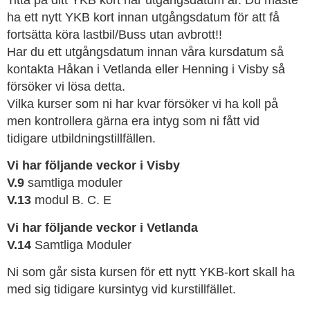
Titta på ditt YKB kort när utgångsdatum är. Du måste
ha ett nytt YKB kort innan utgångsdatum för att få
fortsätta köra lastbil/Buss utan avbrott!!
Har du ett utgångsdatum innan våra kursdatum så
kontakta Håkan i Vetlanda eller Henning i Visby så
försöker vi lösa detta.
Vilka kurser som ni har kvar försöker vi ha koll på
men kontrollera gärna era intyg som ni fått vid
tidigare utbildningstillfällen.
Vi har följande veckor i
Visby
V.9
samtliga moduler
V.13
modul B. C. E
Vi har följande veckor i
Vetlanda
V.14
Samtliga Moduler
Ni som går sista kursen för ett nytt YKB-kort skall ha
med sig tidigare kursintyg vid kurstillfället.