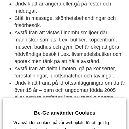
Undvik att arrangera eller gå på fester och
middagar.
Ställ in massage, skönhetsbehandlingar och
frisörbesök.
Avstå från att vistas i inomhusmiljöer där
människor samlas, t.ex. butiker, köpcentrum,
museer, badhus och gym. Det är okej att göra
nödvändiga besök i t.ex. livsmedelsbutiker och
apotek men tänk på att hålla avstånd.
Avstå från att delta i möten, gå på konserter,
föreställningar, idrottsmatcher och tävlingar.
Undvik att träna på idrottsanläggningar om du är
över 15 år – barn och ungdomar födda 2005
eller senare omfattas inte av restriktionerna.
Fortsätt följa de tidigare allmänna råden: tvätta
händerna, nys i armvecket, håll avstånd och
Be-Ge använder Cookies
stanna hemma om du är sjuk.
Vi använder cookies på vår webbplats för att ge dig
Läs mer här:
Jönköpings län