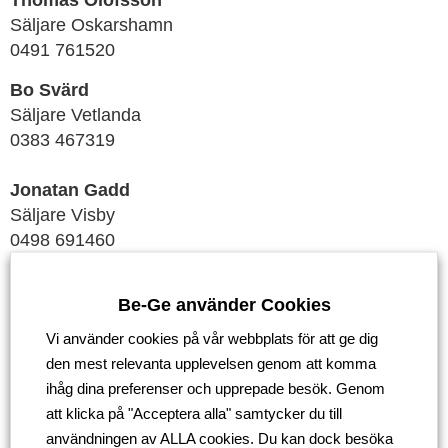
Thomas Olofsson
Säljare Oskarshamn
0491 761520
Bo Svärd
Säljare Vetlanda
0383 467319
Jonatan Gadd
Säljare Visby
0498 691460
Be-Ge Lastbilar vidtar de åtgärder som krävs för
att genomföra provkörningen på ett smittsäkert sätt.
Be-Ge använder Cookies
Vi använder cookies på vår webbplats för att ge dig
den mest relevanta upplevelsen genom att komma
Tillbaka
ihåg dina preferenser och upprepade besök. Genom
att klicka på "Acceptera alla" samtycker du till
användningen av ALLA cookies. Du kan dock besöka