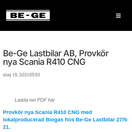
Be-Ge Lastbilar AB, Provkör
nya Scania R410 CNG
maj 19, 2021
05:53
Ladda ner PDF här
Provkör nya Scania R410 CNG med
lokalproducerad Biogas hos Be-Ge Lastbilar 27/5-
21.