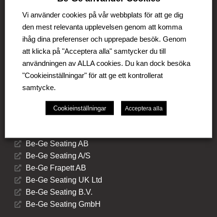
Be-Ge Koncernen är en familjeägd företagsgrupp med
verksamhet i Sverige, Danmark, Storbritannien,
Vi använder cookies på vår webbplats för att ge dig
Litauen, Nederländerna och Tyskland. Koncernen
den mest relevanta upplevelsen genom att komma
omfattar affärsområdena Be-Ge Seating Division,
ihåg dina preferenser och upprepade besök. Genom
Be-Ge Component Division och Be-Ge Vehicle
att klicka på "Acceptera alla" samtycker du till
Division.
användningen av ALLA cookies. Du kan dock besöka
"Cookieinställningar" för att ge ett kontrollerat
samtycke.
Cookieinställningar
Acceptera alla
Be-Ge Seating Division
Be-Ge Seating AB
Be-Ge Seating A/S
Be-Ge Frapett AB
Be-Ge Seating UK Ltd
Be-Ge Seating B.V.
Be-Ge Seating GmbH