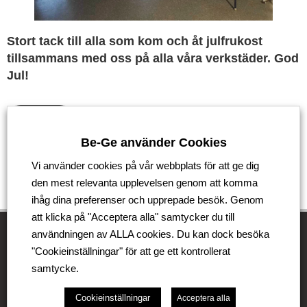
Stort tack till alla som kom och åt julfrukost
tillsammans med oss på alla våra verkstäder. God
Jul!
Tillbaka
Be-Ge använder Cookies
Vi använder cookies på vår webbplats för att ge dig
den mest relevanta upplevelsen genom att komma
ihåg dina preferenser och upprepade besök. Genom
att klicka på "Acceptera alla" samtycker du till
användningen av ALLA cookies. Du kan dock besöka
"Cookieinställningar" för att ge ett kontrollerat
Be-Ge Koncernen
samtycke.
Be-Ge Koncernen är en familjeägd företagsgrupp med
Cookieinställningar
Acceptera alla