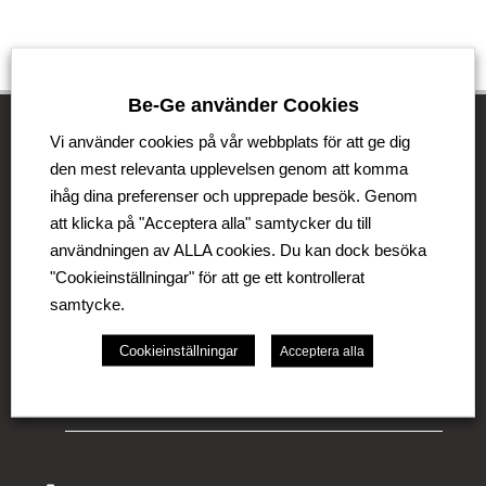
Be-Ge använder Cookies
Vi använder cookies på vår webbplats för att ge dig
den mest relevanta upplevelsen genom att komma
Be-Ge Koncernen
ihåg dina preferenser och upprepade besök. Genom
att klicka på "Acceptera alla" samtycker du till
Be-Ge Koncernen är en familjeägd företagsgrupp med
användningen av ALLA cookies. Du kan dock besöka
verksamhet i Sverige, Danmark, Storbritannien,
Litauen, Nederländerna och Tyskland. Koncernen
"Cookieinställningar" för att ge ett kontrollerat
omfattar affärsområdena Be-Ge Seating Division,
samtycke.
Be-Ge Component Division och Be-Ge Vehicle
Division.
Cookieinställningar
Acceptera alla