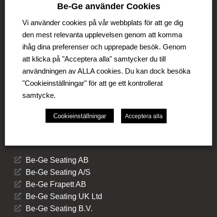
Be-Ge Koncernen
Be-Ge använder Cookies
Be-Ge Koncernen är en familjeägd företagsgrupp med
Vi använder cookies på vår webbplats för att ge dig
verksamhet i Sverige, Danmark, Storbritannien,
den mest relevanta upplevelsen genom att komma
Litauen, Nederländerna och Tyskland. Koncernen
ihåg dina preferenser och upprepade besök. Genom
omfattar affärsområdena Be-Ge Seating Division,
att klicka på "Acceptera alla" samtycker du till
Be-Ge Component Division och Be-Ge Vehicle
användningen av ALLA cookies. Du kan dock besöka
Division.
"Cookieinställningar" för att ge ett kontrollerat
samtycke.
Cookieinställningar
Acceptera alla
Be-Ge Seating Division
Be-Ge Seating AB
Be-Ge Seating A/S
Be-Ge Frapett AB
Be-Ge Seating UK Ltd
Be-Ge Seating B.V.