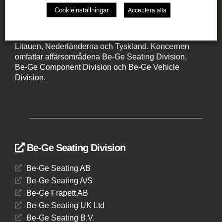
Be-Ge Koncernen
Cookieinställningar
Acceptera alla
Be-Ge Koncernen är en familjeägd företagsgrupp med
verksamhet i Sverige, Danmark, Storbritannien,
Litauen, Nederländerna och Tyskland. Koncernen
omfattar affärsområdena Be-Ge Seating Division,
Be-Ge Component Division och Be-Ge Vehicle
Division.
Be-Ge Seating Division
Be-Ge Seating AB
Be-Ge Seating A/S
Be-Ge Frapett AB
Be-Ge Seating UK Ltd
Be-Ge Seating B.V.