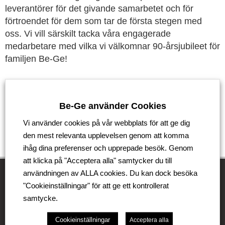
leverantörer för det givande samarbetet och för
förtroendet för dem som tar de första stegen med
oss. Vi vill särskilt tacka våra engagerade
medarbetare med vilka vi välkomnar 90-årsjubileet för
familjen Be-Ge!
Tillbaka
Be-Ge använder Cookies
Vi använder cookies på vår webbplats för att ge dig
den mest relevanta upplevelsen genom att komma
ihåg dina preferenser och upprepade besök. Genom
att klicka på "Acceptera alla" samtycker du till
användningen av ALLA cookies. Du kan dock besöka
"Cookieinställningar" för att ge ett kontrollerat
Be-Ge Koncernen
samtycke.
Cookieinställningar
Be-Ge Koncernen är en familjeägd företagsgrupp med
Acceptera alla