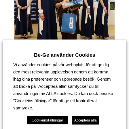
Be-Ge använder Cookies
Vi använder cookies på vår webbplats för att ge dig
den mest relevanta upplevelsen genom att komma
ihåg dina preferenser och upprepade besök. Genom
att klicka på "Acceptera alla" samtycker du till
Vi värdesätter verkligen möjligheten att bidra till detta
användningen av ALLA cookies. Du kan dock besöka
initiativ, som främjar skräddaryrket inte bara genom
"Cookieinställningar" för att ge ett kontrollerat
vårt deltagande utan även genom de priser som
samtycke.
sponsrats av vårt företag. Dessa priser delades ut till
Cookieinställningar
Acceptera alla
vinnarna av första plats i kategorierna sömnad och