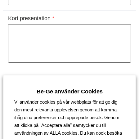
Kort presentation
*
Ladda upp ditt CV
*
Här kan du ladda upp en fil per rad. Format som
Be-Ge använder Cookies
stöds är JPEG, PDF och Doc.
Vi använder cookies på vår webbplats för att ge dig
Bifogade filer
*
den mest relevanta upplevelsen genom att komma
ihåg dina preferenser och upprepade besök. Genom
Lägg till fil
att klicka på "Acceptera alla" samtycker du till
användningen av ALLA cookies. Du kan dock besöka
Skicka