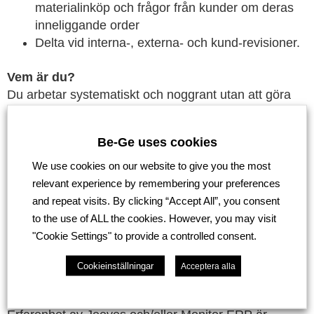
materialinköp och frågor från kunder om deras
inneliggande order
Delta vid interna-, externa- och kund-revisioner.
Vem är du?
Du arbetar systematiskt och noggrant utan att göra
avkall på effektivitet. Du är social, utåtriktad,
lösningsorienterad och trivs i kontakt med kunder,
Be-Ge uses cookies
partners och kollegor. Du driver dina uppgifter i mål
och inom tidsram både självständigt och tillsammans
We use cookies on our website to give you the most
med teamet.
relevant experience by remembering your preferences
and repeat visits. By clicking “Accept All”, you consent
to the use of ALL the cookies. However, you may visit
Vi tror att du har
"Cookie Settings" to provide a controlled consent.
Flytande nivå på svenska och engelska i både tal och
skrift.
Cookieinställningar
Acceptera alla
God datorvana och intresse för affärssystem och
Excel.