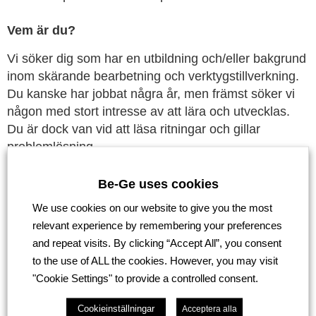
Vem är du?
Vi söker dig som har en utbildning och/eller bakgrund
inom skärande bearbetning och verktygstillverkning.
Du kanske har jobbat några år, men främst söker vi
någon med stort intresse av att lära och utvecklas.
Du är dock van vid att läsa ritningar och gillar
problemlösning.
Vi ser gärna att du har:
Be-Ge uses cookies
Erfarenhet av CNC-bearbetning och CAM-
We use cookies on our website to give you the most
programmering.
relevant experience by remembering your preferences
Goda kunskaper i manuell bearbetning
and repeat visits. By clicking “Accept All”, you consent
(svarvning, fräsning, borrning).
to the use of ALL the cookies. However, you may visit
Erfarenhet av gnistning och tillhörande
"Cookie Settings" to provide a controlled consent.
beredningsprogram.
Ett noggrant och kvalitetsmedvetet arbetssätt,
Cookieinställningar
Acceptera alla