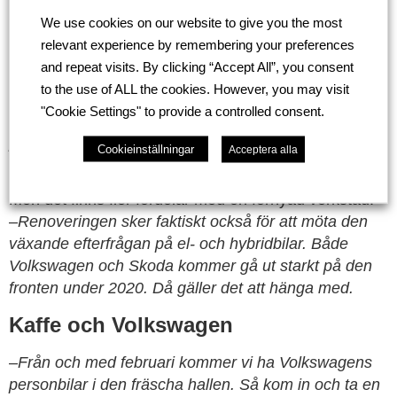
Det är inte bara den nya Volkswagen-hallen som har
We use cookies on our website to give you the most
fått sig ett lyft. Även verkstaden och plåtverkstaden
relevant experience by remembering your preferences
renoveras och förbättras.
and repeat visits. By clicking “Accept All”, you consent
–
Det handlar om att göra oss redo för framtiden. Vi
to the use of ALL the cookies. However, you may visit
vill kunna sköta om våra kunders bilar på bästa sätt
"Cookie Settings" to provide a controlled consent.
med allt ifrån hjulskifte med däckhotell till
plåtjobb,
säger Henrik.
Cookieinställningar
Acceptera alla
Men det finns fler fördelar med en förnyad verkstad.
–
Renoveringen sker faktiskt också för att möta den
växande efterfrågan på el- och hybridbilar. Både
Volkswagen och Skoda kommer gå ut starkt på den
fronten under 2020. Då gäller det att hänga med.
Kaffe och Volkswagen
–
Från och med februari kommer vi ha Volkswagens
personbilar i den fräscha hallen. Så kom in och ta en