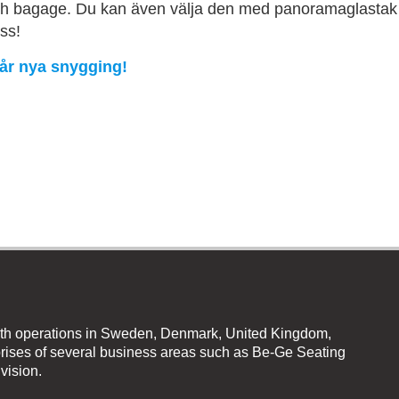
h bagage. Du kan även välja den med panoramaglastak
ss!
år nya snygging!
th operations in Sweden, Denmark, United Kingdom,
ises of several business areas such as Be-Ge Seating
vision.