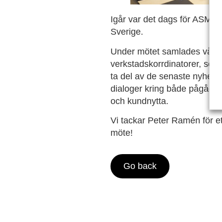
Igår var det dags för ASM-
Sverige.
Under mötet samlades våra s
verkstadskorrdinatorer, serv
ta del av de senaste nyheter
dialoger kring både pågående
och kundnytta.
Vi tackar Peter Ramén för e
möte!
Go back