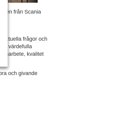
Ramén från Scania
,
 aktuella frågor och
ill värdefulla
samarbete, kvalitet
 bra och givande