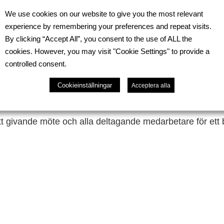
We use cookies on our website to give you the most relevant
 och servicemöte i Oskarshamn tillsammans med Peter 
experience by remembering your preferences and repeat visits.
By clicking “Accept All”, you consent to the use of ALL the
ervicechefer, reservdelsansvariga, garantihandläggare
cookies. However, you may visit "Cookie Settings" to provide a
icemarknadsäljare och fordonkoordinator för att diskutera
controlled consent.
na inom service och eftermarknad. Träffen gav möjlighet t
Cookieinställningar
Acceptera alla
 arbete och framtida utveckling, med särskilt fokus på 
tt givande möte och alla deltagande medarbetare för ett