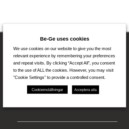
Be-Ge uses cookies
We use cookies on our website to give you the most
The Be-Ge Group
relevant experience by remembering your preferences
and repeat visits. By clicking “Accept All”, you consent
The Be-Ge Group is a family-owned group of
to the use of ALL the cookies. However, you may visit
companies with operations in Sweden, Denmark,
"Cookie Settings" to provide a controlled consent.
United Kingdom, Lithuania, The Netherlands and
Germany. The Group comprises of several business
Cookieinställningar
Acceptera alla
areas such as Be-Ge Seating Division, Be-Ge
Component Division and Be-Ge Vehicle Division.