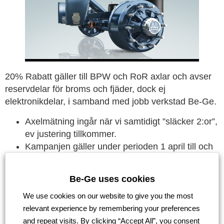
20% Rabatt gäller till BPW och RoR axlar och avser
reservdelar för broms och fjäder, dock ej
elektronikdelar, i samband med jobb verkstad Be-Ge.
Axelmätning ingår när vi samtidigt ”släcker 2:or”,
ev justering tillkommer.
Kampanjen gäller under perioden 1 april till och
med 30 maj.
Kampanjen stöds av våra leverantörer extra bra
Be-Ge uses cookies
priser i dessa Coronatider.
Vi använder
alltid originaldelar
till alla fabrikat
We use cookies on our website to give you the most
av axlar etc.
relevant experience by remembering your preferences
Har ni äldre släp kan vi använda begagnade
and repeat visits. By clicking “Accept All”, you consent