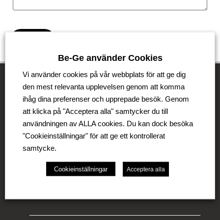
Skicka
Be-Ge använder Cookies
Vi använder cookies på vår webbplats för att ge dig
den mest relevanta upplevelsen genom att komma
ihåg dina preferenser och upprepade besök. Genom
Be-Ge Koncernen
att klicka på "Acceptera alla" samtycker du till
användningen av ALLA cookies. Du kan dock besöka
Be-Ge Koncernen är en familjeägd företagsgrupp med
verksamhet i Sverige, Danmark, Storbritannien,
"Cookieinställningar" för att ge ett kontrollerat
Litauen, Nederländerna och Tyskland. Koncernen
samtycke.
omfattar affärsområdena Be-Ge Seating Division,
Be-Ge Component Division och Be-Ge Vehicle
Cookieinställningar
Acceptera alla
Division.